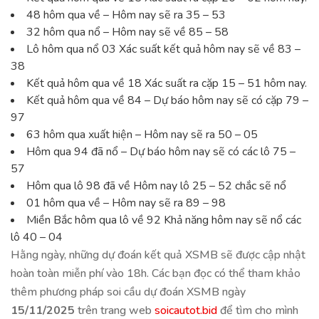
48 hôm qua về – Hôm nay sẽ ra 35 – 53
32 hôm qua nổ – Hôm nay sẽ về 85 – 58
Lô hôm qua nổ 03 Xác suất kết quả hôm nay sẽ về 83 –
38
Kết quả hôm qua về 18 Xác suất ra cặp 15 – 51 hôm nay.
Kết quả hôm qua về 84 – Dự báo hôm nay sẽ có cặp 79 –
97
63 hôm qua xuất hiện – Hôm nay sẽ ra 50 – 05
Hôm qua 94 đã nổ – Dự báo hôm nay sẽ có các lô 75 –
57
Hôm qua lô 98 đã về Hôm nay lô 25 – 52 chắc sẽ nổ
01 hôm qua về – Hôm nay sẽ ra 89 – 98
Miền Bắc hôm qua lô về 92 Khả năng hôm nay sẽ nổ các
lô 40 – 04
Hằng ngày, những dự đoán kết quả XSMB sẽ được cập nhật
hoàn toàn miễn phí vào 18h. Các bạn đọc có thể tham khảo
thêm phương pháp soi cầu dự đoán XSMB ngày
15/11/2025
trên trang web
soicautot.bid
để tìm cho mình