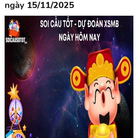
ngày
15/11/2025