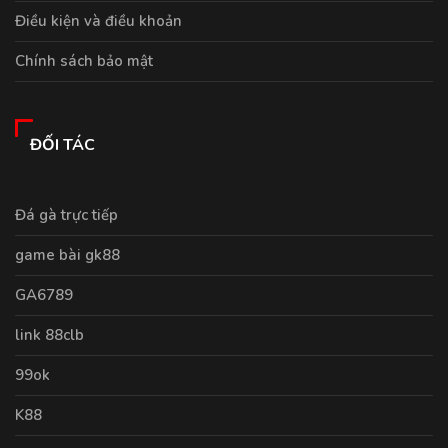
Điều kiện và điều khoản
Chính sách bảo mật
ĐỐI TÁC
Đá gà trực tiếp
game bài gk88
GA6789
link 88clb
99ok
K88