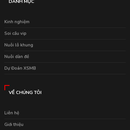
DANH MỤC
Kinh nghiệm
Soi cầu vip
Nuôi lô khung
Nuôi dàn đề
Dự Đoán XSMB
VỀ CHÚNG TÔI
Liên hệ
Giới thiệu