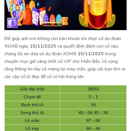
Để giúp anh em không còn băn khoăn khi chọn số dự đoán
XSMB ngày
15/11/2025
và quyết định đánh con số nào,
chúng tôi xin chia sẻ dự đoán XSMB
15/11/2025
trong
chuyên mục giờ vàng chốt số VIP cho Miền Bắc. Hi vọng
rằng thông tin này sẽ mang lại may mắn, giúp các bạn tìm ra
các cặp số lô đẹp để có cơ hội trúng lớn.
Giải đặc biệt
28351
Chạm đề
3 – 2
Bạch thủ lô
56
Song thủ lô
40 – 04, 83 – 38
Lô xiên
97 – 06
Lô kép
66 – 44