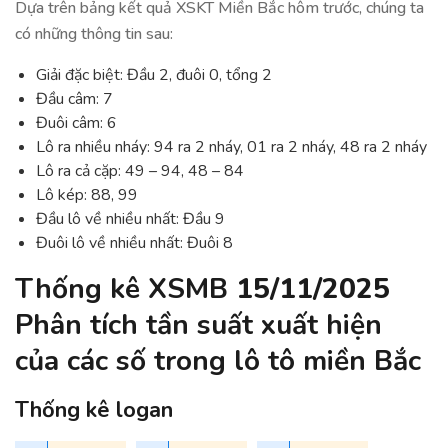
Dựa trên bảng kết quả XSKT Miền Bắc hôm trước, chúng ta
có những thông tin sau:
Giải đặc biệt: Đầu 2, đuôi 0, tổng 2
Đầu câm: 7
Đuôi câm: 6
Lô ra nhiều nháy: 94 ra 2 nháy, 01 ra 2 nháy, 48 ra 2 nháy
Lô ra cả cặp: 49 – 94, 48 – 84
Lô kép: 88, 99
Đầu lô về nhiều nhất: Đầu 9
Đuôi lô về nhiều nhất: Đuôi 8
Thống kê XSMB
15/11/2025
Phân tích tần suất xuất hiện
của các số trong lô tô miền Bắc
Thống kê logan