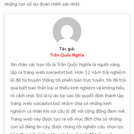
những con số dự đoán chính xác nhất.
Tác giả:
Trần Quốc Nghĩa
Xin chào các bạn tôi là Trần Quốc Nghĩa là người sáng
lập ra trang web soicautot.bid. Hơn 12 năm trải nghiệm
lô đề từ truyền thống tới phiên bản trực tuyến, tôi đã trải
qua biết bao thất bại vì thiếu kinh nghiệm và không hiểu
rõ cách chơi. Đó là lý do tại sao tôi quyết định thành lập
trang web soicautot.bid, nhằm chia sẻ những kinh
nghiệm cá nhân khi soi cầu lô đề với cộng đồng đam mê.
Trang web này được tạo ra với mục đích chia sẻ những
con số đáng tin cậy, được chúng tôi nghiên cứu, chọn lọc