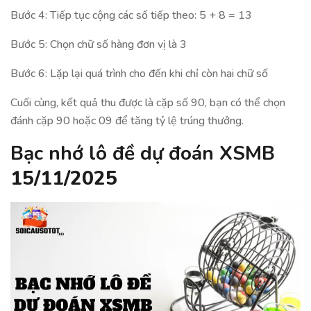
Bước 4: Tiếp tục cộng các số tiếp theo: 5 + 8 = 13
Bước 5: Chọn chữ số hàng đơn vị là 3
Bước 6: Lặp lại quá trình cho đến khi chỉ còn hai chữ số
Cuối cùng, kết quả thu được là cặp số 90, bạn có thể chọn
đánh cặp 90 hoặc 09 để tăng tỷ lệ trúng thưởng.
Bạc nhớ lô đề dự đoán XSMB
15/11/2025