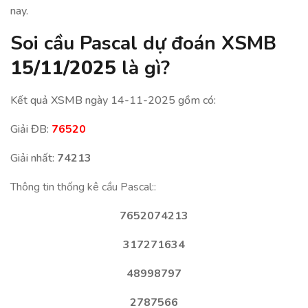
nay.
Soi cầu Pascal dự đoán XSMB
15/11/2025
là gì?
Kết quả XSMB ngày
14-11-2025
gồm có:
Giải ĐB:
76520
Giải nhất:
74213
Thông tin thống kê cầu Pascal::
7652074213
317271634
48998797
2787566