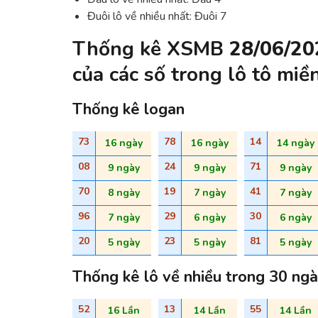
Đuôi lô về nhiều nhất: Đuôi 7
Thống kê XSMB
28/06/20
của các số trong lô tô miề
Thống kê logan
73
78
14
16 ngày
16 ngày
14 ngày
08
24
71
9 ngày
9 ngày
9 ngày
70
19
41
8 ngày
7 ngày
7 ngày
96
29
30
7 ngày
6 ngày
6 ngày
20
23
81
5 ngày
5 ngày
5 ngày
Thống kê lô về nhiều trong 30 ngà
52
13
55
16 Lần
14 Lần
14 Lần