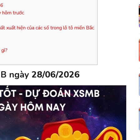
26
 hôm trước
 xuất hiện của các số trong lô tô miền Bắc
 gì?
SMB ngày
28/06/2026