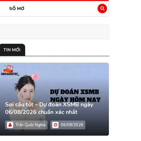
SỔ MƠ
TIN MỚI
Soi cầu tốt – Dự đoán XSMB ngày
06/08/2026 chuẩn xác nhất
Trần Quốc Nghĩa
06/08/2026