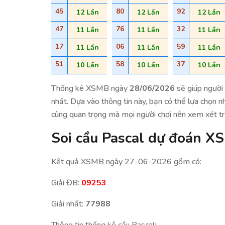
45
80
92
12 Lần
12 Lần
12 Lần
47
76
32
11 Lần
11 Lần
11 Lần
17
06
59
11 Lần
11 Lần
11 Lần
51
58
37
10 Lần
10 Lần
10 Lần
Thống kê XSMB ngày
28/06/2026
sẽ giúp người 
nhất. Dựa vào thông tin này, bạn có thể lựa chọn n
cùng quan trọng mà mọi người chơi nên xem xét 
Soi cầu Pascal dự đoán 
Kết quả XSMB ngày
27-06-2026
gồm có:
Giải ĐB:
09253
Giải nhất:
77988