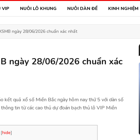
 VIP
NUÔI LÔ KHUNG
NUÔI DÀN ĐỀ
KINH NGHIỆM
 XSMB ngày 28/06/2026 chuẩn xác nhất
MB ngày 28/06/2026 chuẩn xác
o kết quả xổ số Miền Bắc ngày hôm nay thứ 5 với dàn số
 thông tin từ các cao thủ dự đoán bạch thủ lô VIP Miền
[
hide
]